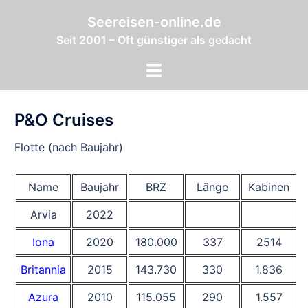
Zum
Seereisen-online.de
Inhalt
Seit 2001 – Oft günstiger als gedacht
springen
Menü
umschalten
P&O Cruises
Flotte (nach Baujahr)
Name
Baujahr
BRZ
Länge
Kabinen
Arvia
2022
Iona
2020
180.000
337
2514
Britannia
2015
143.730
330
1.836
Azura
2010
115.055
290
1.557