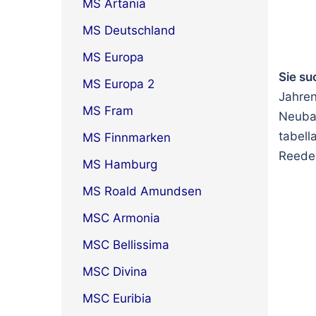
MS Artania
MS Deutschland
MS Europa
Sie su
MS Europa 2
Jahren
MS Fram
Neubau
tabell
MS Finnmarken
Reeder
MS Hamburg
MS Roald Amundsen
MSC Armonia
MSC Bellissima
MSC Divina
MSC Euribia