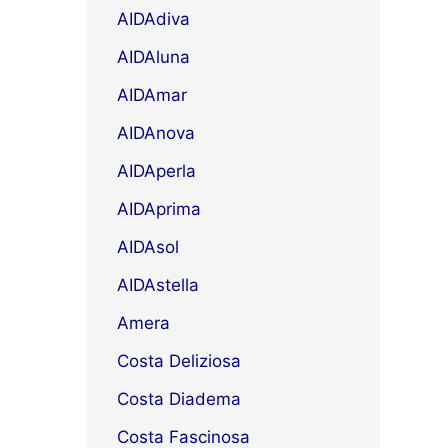
AIDAdiva
AIDAluna
AIDAmar
AIDAnova
AIDAperla
AIDAprima
AIDAsol
AIDAstella
Amera
Costa Deliziosa
Costa Diadema
Costa Fascinosa